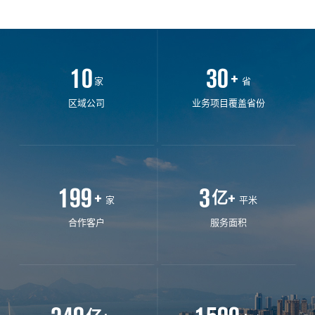
10
30
+
家
省
区域公司
业务项目覆盖省份
200
3
+
亿
+
家
平米
合作客户
服务面积