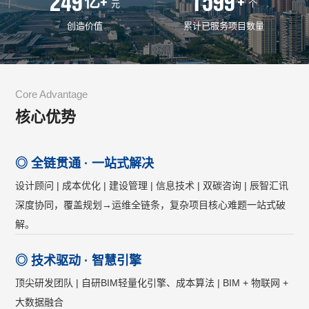
250
1600
亿
+
+
元
个
创造价值
累计已服务项目数量
Core Advantage
核心优势
◎ 全链贯通 · 一站式解决
设计顾问 | 成本优化 | 建设管理 | 信息技术 | 双碳咨询 | 辰智汇讯
深度协同，覆盖规划→运维全链条，复杂项目核心难题一站式破
解。
◎ 技术驱动 · 智慧引擎
顶尖研发团队 | 自研BIM轻量化引擎、成本算法 | BIM + 物联网 +
大数据融合