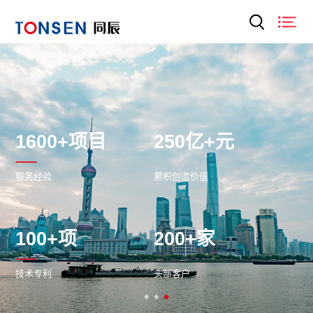
1600+项目
250亿+元
服务经验
累积创造价值
100+项
200+家
技术专利
头部客户