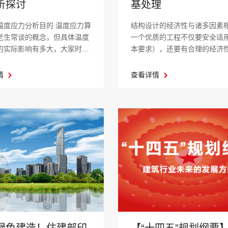
基处理
析探讨
结构设计的经济性与诸多因素
应力分析目的 温度应力算
一个优质的工程不仅要安全适
老生常谈的概念，但具体温度
本要求），还要有合理的经济
的实际影响有多大，大家时常
保障，结构设计...
..
查看详情
情
绿色建造！住建部印