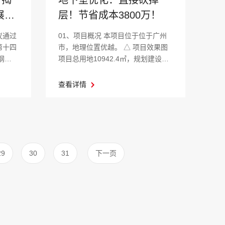
】揭
层！节省成本3800万！
展方
01、项目概况 本项目位于位于广州
议通过
市，地理位置优越。 △ 项目效果图
第十四
项目总用地10942.4㎡，规划建设用
纲
地6612...
查看详情
29
30
31
下一页