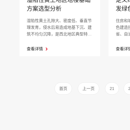
湿陷性黄土地区塔楼基础
发绿
方案选型分析
行）
住房和
湿陷性黄土孔隙大、密度低、垂直节
色建造
理发育，侵水后易造成地基下沉、建
省、自
筑不均匀沉降，是西北地区典型特殊
市住房和.
地质条件...
查看详
查看详情
首页
上一页
21