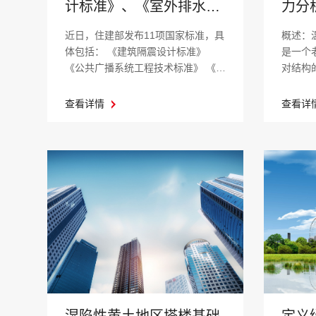
计标准》、《室外排水设
力分
计标准》... 等11项国家标
近日，住建部发布11项国家标准，具
概述：温度
准
体包括： 《建筑隔震设计标准》
是一个
《公共广播系统工程技术标准》 《室
对结构
外排水设...
仅仅停留.
查看详情
查看详
定义