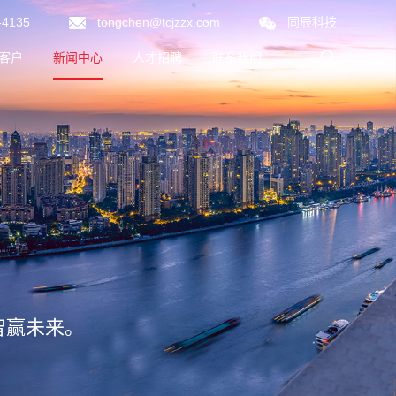
-4135
tongchen@tcjzzx.com
同辰科技
客户
新闻中心
人才招聘
联系我们
同辰新闻
行业动态
智赢未来。