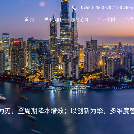
0755-82500779 / 186-7595
首 页
关于我们
服务范围
经典案例
合作
企业介绍
设计顾问
厂房产业园
核心优势
成本优化
超高层
企业文化
建设管理
仓储物流
组织架构
信息技术
商业MALL
双碳咨询
学校/医院
辰智汇讯
改造/城市更新
为刃，全周期降本增效；以创新为擎，多维度
文旅酒店