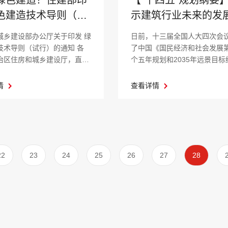
【“十四五”规划纲要
色建造技术导则（试
示建筑行业未来的发
向
城乡建设部办公厅关于印发 绿
日前，十三届全国人大四次会
技术导则（试行）的通知 各
了中国《国民经济和社会发展
治区住房和城乡建设厅，直辖
个五年规划和2035年远景目标
..
要》。规划...
情
查看详情
22
23
24
25
26
27
28