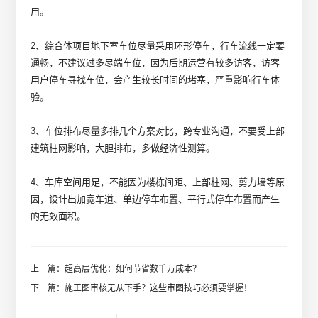
用。
2、综合体项目地下室车位尽量采用环形停车，行车流线一定要
通畅，不建议过多尽端车位，因为后期运营有较多访客，访客
用户停车寻找车位，会产生较长时间的堵塞，严重影响行车体
验。
3、车位排布尽量多排几个方案对比，跨专业沟通，不要受上部
建筑柱网影响，大胆排布，多做经济性测算。
4、车库空间用足，不能因为楼栋间距、上部柱网、剪力墙等原
因，设计出加宽车道、单边停车布置、平行式停车布置而产生
的无效面积。
上一篇：超高层优化：如何节省数千万成本？
下一篇：施工图审核无从下手？这些审图技巧必须要掌握！